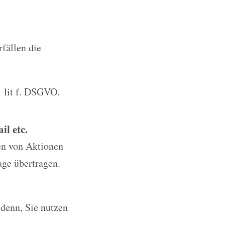
rfällen die
1 lit f. DSGVO.
l etc.
en von Aktionen
age übertragen.
 denn, Sie nutzen