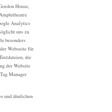
 Gordon House,
 Amphitheatre
oogle Analytics
möglicht uns zu
ile besonders
 der Webseite für
extdateien, die
ng der Website
e Tag Manager
es und ähnlichen