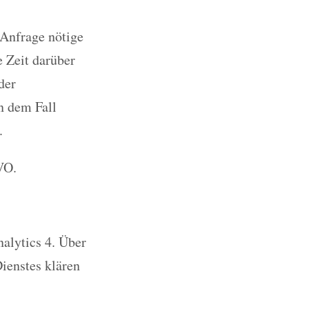
 Anfrage nötige
e Zeit darüber
der
n dem Fall
.
VO.
alytics 4. Über
ienstes klären