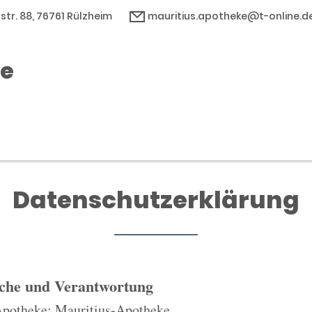
str. 88, 76761 Rülzheim
mauritius.apotheke@t-online.d
ke
Datenschutzerklärung
iche und Verantwortung
Apotheke: Mauritius-Apotheke